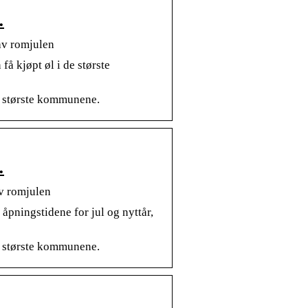
…
av romjulen
å kjøpt øl i de største
de største kommunene.
…
av romjulen
 åpningstidene for jul og nyttår,
de største kommunene.