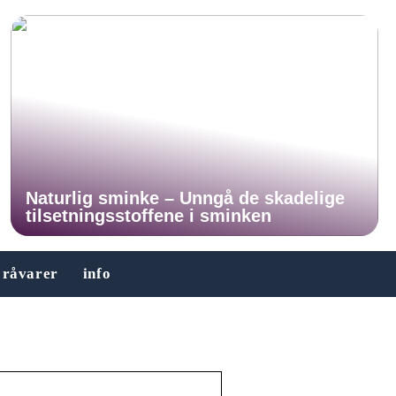
Naturlig sminke – Unngå de skadelige
tilsetningsstoffene i sminken
råvarer
info