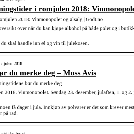
pningstider i romjulen 2018: Vinmonopo
 romjulen 2018: Vinmonopolet og ølsalg | Godt.no
versikt over når du kan kjøpe alkohol på både polet og i butikken
du skal handle inn øl og vin til julekosen.
 › julen-2018
bør du merke deg – Moss Avis
ningstidene bør du merke deg
n 2018. Vinmonopolet. Søndag 23. desember, julaften, 1. og 2. j
t noen få dager i jula. Innkjøp av polvarer er det som krever m
r på rad.
ningstider-for-vi…