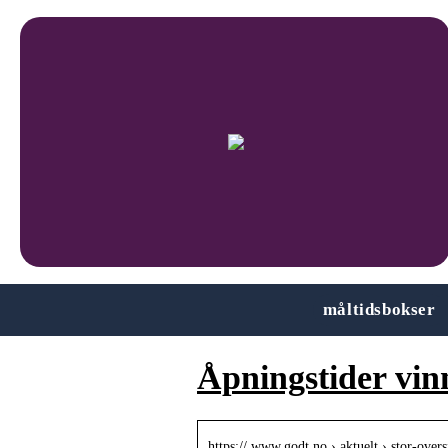
måltidsbokser
Åpningstider vin
https:// www.godt.no › aktuelt › stor-ove