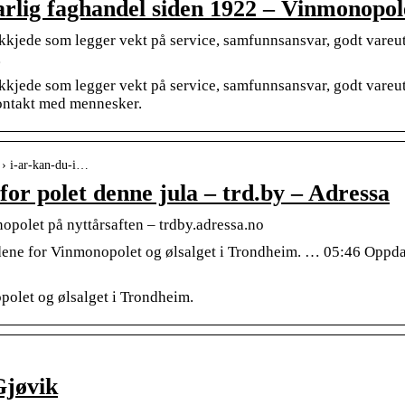
rlig faghandel siden 1922 – Vinmonopol
kjede som legger vekt på service, samfunnsansvar, godt vareut
…
kjede som legger vekt på service, samfunnsansvar, godt vareut
kontakt med mennesker.
l › i-ar-kan-du-i…
 for polet denne jula – trd.by – Adressa
opolet på nyttårsaften – trdby.adressa.no
dene for Vinmonopolet og ølsalget i Trondheim. … 05:46 Oppdat
polet og ølsalget i Trondheim.
Gjøvik