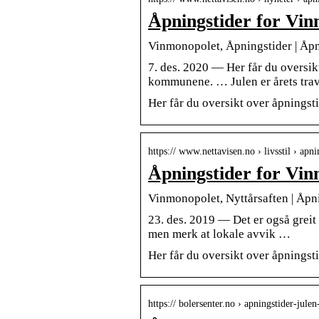
Åpningstider for Vin
Vinmonopolet, Åpningstider | Åpni
7. des. 2020 — Her får du oversikt
kommunene. … Julen er årets tra
Her får du oversikt over åpningst
https:// www.nettavisen.no › livsstil › ap
Åpningstider for Vin
Vinmonopolet, Nyttårsaften | Åpni
23. des. 2019 — Det er også greit å
men merk at lokale avvik …
Her får du oversikt over åpningst
https:// bolersenter.no › apningstider-jule