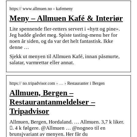
https:// www.allmuen.no › kafemeny
Meny – Allmuen Kafé & Interiør
Lite spennende fler-retters servert i «hytt og pine».
Jeg hadde gledet meg. Spiste tasting-menu her for
noen år siden, og da var det helt fantastisk. Ikke
denne …
Sjekk ut menyen til Allmuen Kafé, innan påsmurte,
salatar, varmrettar eller annat.
https:// no.tripadvisor.com › … › Restauranter i Bergen
Allmuen, Bergen –
Restaurantanmeldelser –
Tripadvisor
Allmuen, Bergen, Hordaland. … Allmuen. 3,7 k liker.
󱞋. 4 k følgere. @Allmuen … @nogneo til en
brunsjvariant av menyen. Her får du