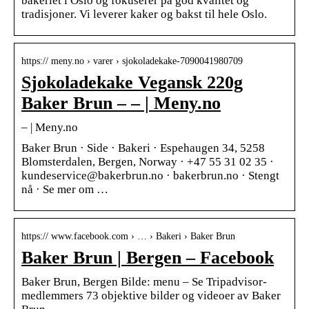
bakeriet i Oslo og fokuserer på god kvalitet og
tradisjoner. Vi leverer kaker og bakst til hele Oslo.
https:// meny.no › varer › sjokoladekake-7090041980709
Sjokoladekake Vegansk 220g
Baker Brun – – | Meny.no
– | Meny.no
Baker Brun · Side · Bakeri · Espehaugen 34, 5258
Blomsterdalen, Bergen, Norway · +47 55 31 02 35 ·
kundeservice@bakerbrun.no · bakerbrun.no · Stengt
nå · Se mer om …
https:// www.facebook.com › … › Bakeri › Baker Brun
Baker Brun | Bergen – Facebook
Baker Brun, Bergen Bilde: menu – Se Tripadvisor-
medlemmers 73 objektive bilder og videoer av Baker