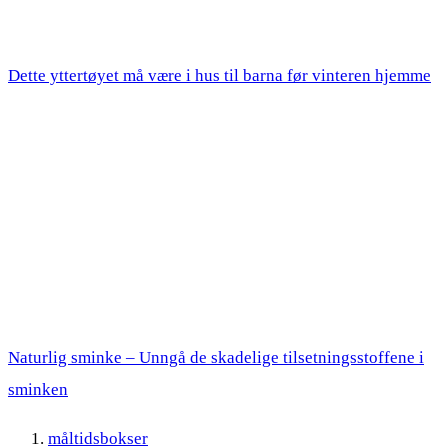
Dette yttertøyet må være i hus til barna før vinteren hjemme
Naturlig sminke – Unngå de skadelige tilsetningsstoffene i
sminken
måltidsbokser