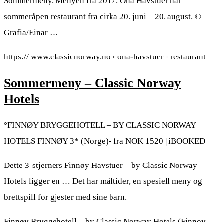
Sommermeny. Menyen fra 2017. Ona Havstuer har
sommeråpen restaurant fra cirka 20. juni – 20. august. ©
Grafia/Einar …
https:// www.classicnorway.no › ona-havstuer › restaurant
Sommermeny – Classic Norway
Hotels
°FINNØY BRYGGEHOTELL – BY CLASSIC NORWAY
HOTELS FINNØY 3* (Norge)- fra NOK 1520 | iBOOKED
Dette 3-stjerners Finnøy Havstuer – by Classic Norway
Hotels ligger en … Det har måltider, en spesiell meny og
brettspill for gjester med sine barn.
Finnøy Bryggehotell – by Classic Norway Hotels (Finnoy