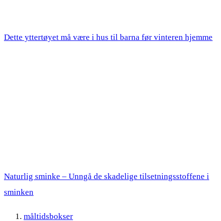
Dette yttertøyet må være i hus til barna før vinteren hjemme
Naturlig sminke – Unngå de skadelige tilsetningsstoffene i
sminken
måltidsbokser