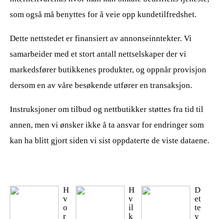
som også må benyttes for å veie opp kundetilfredshet.
Dette nettstedet er finansiert av annonseinntekter. Vi
samarbeider med et stort antall nettselskaper der vi
markedsfører butikkenes produkter, og oppnår provisjon
dersom en av våre besøkende utfører en transaksjon.
Instruksjoner om tilbud og nettbutikker støttes fra tid til
annen, men vi ønsker ikke å ta ansvar for endringer som
kan ha blitt gjort siden vi sist oppdaterte de viste dataene.
H
H
D
v
v
et
o
il
te
r
k
y