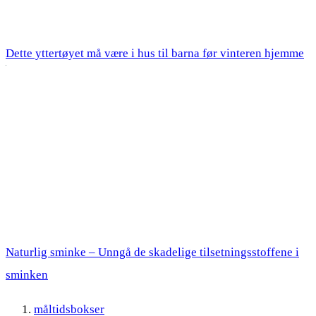
Dette yttertøyet må være i hus til barna før vinteren hjemme
Naturlig sminke – Unngå de skadelige tilsetningsstoffene i
sminken
måltidsbokser