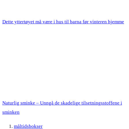
Dette yttertøyet må være i hus til barna før vinteren hjemme
Naturlig sminke – Unngå de skadelige tilsetningsstoffene i
sminken
måltidsbokser