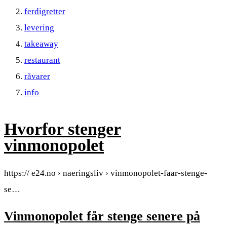
ferdigretter
levering
takeaway
restaurant
råvarer
info
Hvorfor stenger
vinmonopolet
https:// e24.no › naeringsliv › vinmonopolet-faar-stenge-
se…
Vinmonopolet får stenge senere på