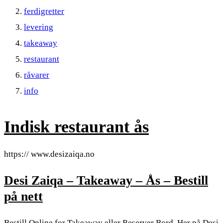
ferdigretter
levering
takeaway
restaurant
råvarer
info
Indisk restaurant ås
https:// www.desizaiqa.no
Desi Zaiqa – Takeaway – Ås – Bestill
på nett
Bestill Online for Takeaway eller Reserver Bord. Her på Desi