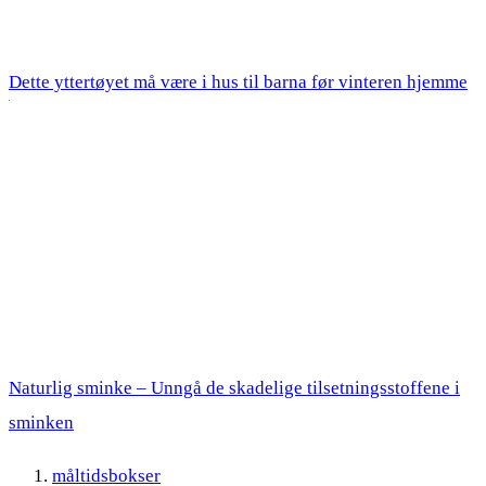
Dette yttertøyet må være i hus til barna før vinteren hjemme
Naturlig sminke – Unngå de skadelige tilsetningsstoffene i
sminken
måltidsbokser