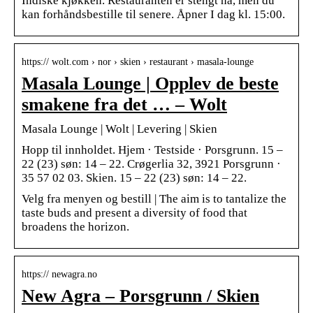
Indiske kjøkken. Restauranten er stengt nå, men du
kan forhåndsbestille til senere. Åpner I dag kl. 15:00.
https:// wolt.com › nor › skien › restaurant › masala-lounge
Masala Lounge | Opplev de beste
smakene fra det … – Wolt
Masala Lounge | Wolt | Levering | Skien
Hopp til innholdet. Hjem · Testside · Porsgrunn. 15 –
22 (23) søn: 14 – 22. Crøgerlia 32, 3921 Porsgrunn ·
35 57 02 03. Skien. 15 – 22 (23) søn: 14 – 22.
Velg fra menyen og bestill | The aim is to tantalize the
taste buds and present a diversity of food that
broadens the horizon.
https:// newagra.no
New Agra – Porsgrunn / Skien