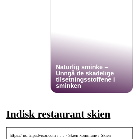
Naturlig sminke –
Unngå de skadelige
tilsetningsstoffene i
sminken
Indisk restaurant skien
https:// no.tripadvisor.com › … › Skien kommune › Skien