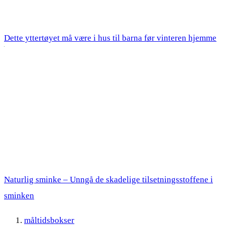
Dette yttertøyet må være i hus til barna før vinteren hjemme
Naturlig sminke – Unngå de skadelige tilsetningsstoffene i
sminken
måltidsbokser