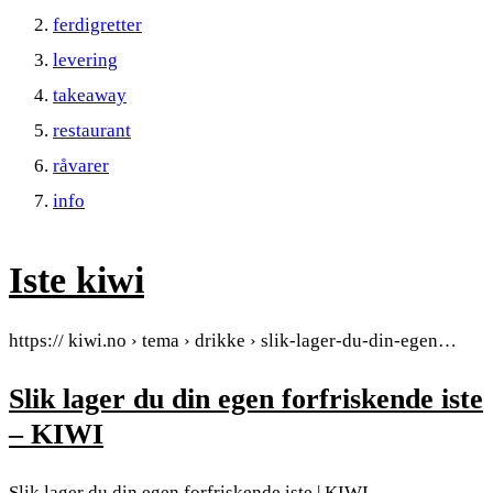
ferdigretter
levering
takeaway
restaurant
råvarer
info
Iste kiwi
https:// kiwi.no › tema › drikke › slik-lager-du-din-egen…
Slik lager du din egen forfriskende iste
– KIWI
Slik lager du din egen forfriskende iste | KIWI