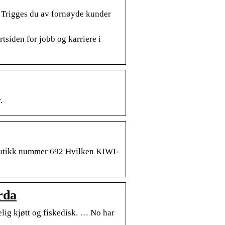
? Trigges du av fornøyde kunder
tsiden for jobb og karriere i
.
 butikk nummer 692 Hvilken KIWI-
rda
lig kjøtt og fiskedisk. … No har