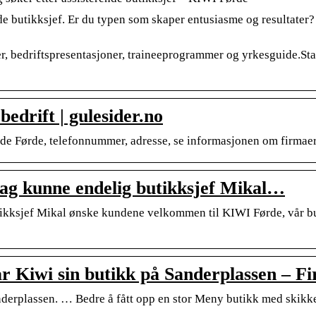
e butikksjef. Er du typen som skaper entusiasme og resultater
er, bedriftspresentasjoner, traineeprogrammer og yrkesguide.Star
edrift | gulesider.no
e Førde, telefonnummer, adresse, se informasjonen om firmaer
ag kunne endelig butikksjef Mikal…
utikksjef Mikal ønske kundene velkommen til KIWI Førde, vår
 Kiwi sin butikk på Sanderplassen – Fi
anderplassen. … Bedre å fått opp en stor Meny butikk med skikke