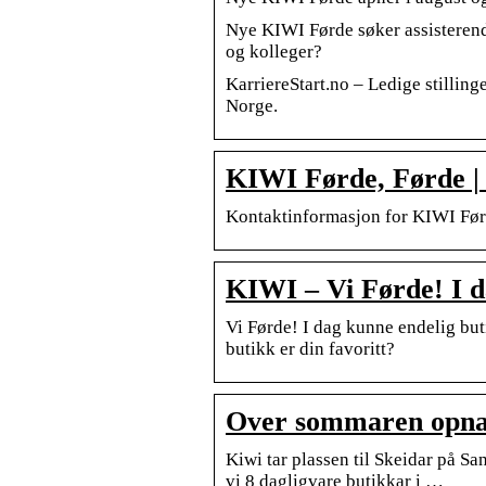
Nye KIWI Førde søker assisterend
og kolleger?
KarriereStart.no – Ledige stilling
Norge.
KIWI Førde, Førde | b
Kontaktinformasjon for KIWI Førd
KIWI – Vi Førde! I d
Vi Førde! I dag kunne endelig b
butikk er din favoritt?
Over sommaren opnar
Kiwi tar plassen til Skeidar på S
vi 8 dagligvare butikkar i …