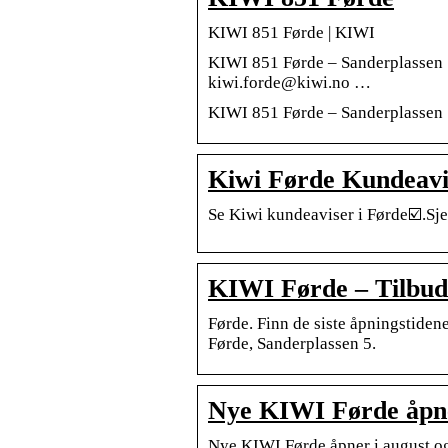
KIWI 851 Førde | KIWI
KIWI 851 Førde – Sanderplassen 
kiwi.forde@kiwi.no …
KIWI 851 Førde – Sanderplassen
Kiwi Førde Kundeavis
Se Kiwi kundeaviser i Førde☑️.Sje
KIWI Førde – Tilbuds
Førde. Finn de siste åpningstide
Førde, Sanderplassen 5.
Nye KIWI Førde åpner
Nye KIWI Førde åpner i august og