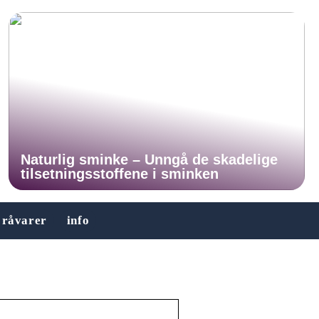
Naturlig sminke – Unngå de skadelige
tilsetningsstoffene i sminken
råvarer
info