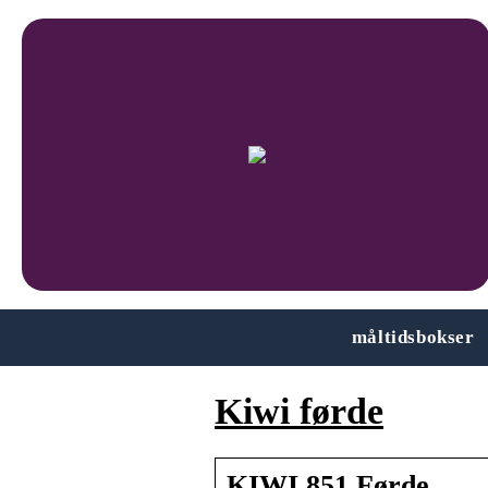
måltidsbokser
Kiwi førde
KIWI 851 Førde