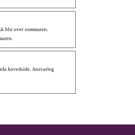
kk blir over sommaren.
maren.
Firda hovedside. Ansvarleg