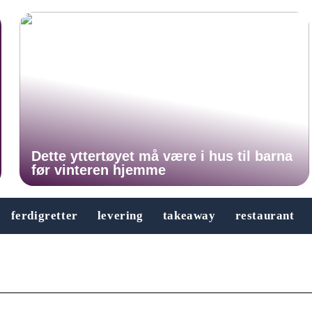
Dette yttertøyet må være i hus til barna
før vinteren hjemme
ferdigretter
levering
takeaway
restaurant