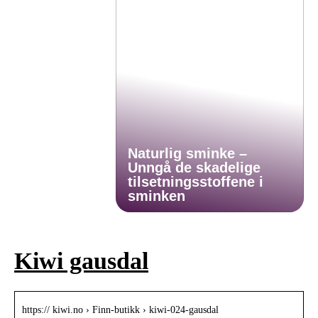
Naturlig sminke –
Unngå de skadelige
tilsetningsstoffene i
sminken
Kiwi gausdal
https:// kiwi.no › Finn-butikk › kiwi-024-gausdal