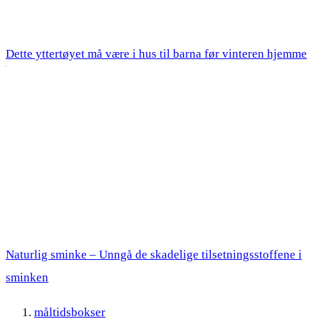
Dette yttertøyet må være i hus til barna før vinteren hjemme
Naturlig sminke – Unngå de skadelige tilsetningsstoffene i
sminken
måltidsbokser