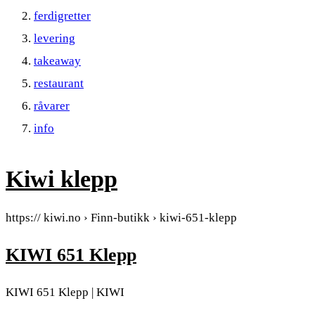
ferdigretter
levering
takeaway
restaurant
råvarer
info
Kiwi klepp
https:// kiwi.no › Finn-butikk › kiwi-651-klepp
KIWI 651 Klepp
KIWI 651 Klepp | KIWI