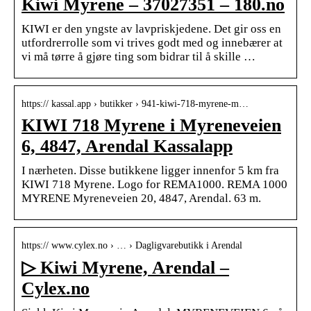
Kiwi Myrene – 37027351 – 180.no
KIWI er den yngste av lavpriskjedene. Det gir oss en
utfordrerrolle som vi trives godt med og innebærer at
vi må tørre å gjøre ting som bidrar til å skille …
https:// kassal.app › butikker › 941-kiwi-718-myrene-m…
KIWI 718 Myrene i Myreneveien
6, 4847, Arendal Kassalapp
I nærheten. Disse butikkene ligger innenfor 5 km fra
KIWI 718 Myrene. Logo for REMA1000. REMA 1000
MYRENE Myreneveien 20, 4847, Arendal. 63 m.
https:// www.cylex.no › … › Dagligvarebutikk i Arendal
▷ Kiwi Myrene, Arendal –
Cylex.no