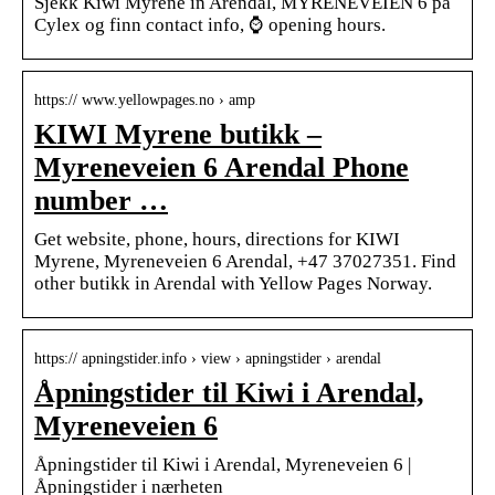
Sjekk Kiwi Myrene in Arendal, MYRENEVEIEN 6 på
Cylex og finn contact info, ⌚ opening hours.
https:// www.yellowpages.no › amp
KIWI Myrene butikk –
Myreneveien 6 Arendal Phone
number …
Get website, phone, hours, directions for KIWI
Myrene, Myreneveien 6 Arendal, +47 37027351. Find
other butikk in Arendal with Yellow Pages Norway.
https:// apningstider.info › view › apningstider › arendal
Åpningstider til Kiwi i Arendal,
Myreneveien 6
Åpningstider til Kiwi i Arendal, Myreneveien 6 |
Åpningstider i nærheten