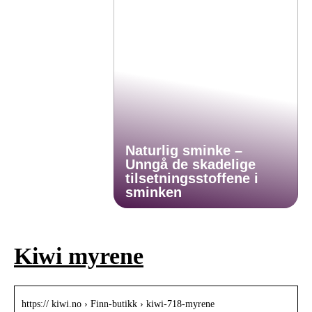
Naturlig sminke –
Unngå de skadelige
tilsetningsstoffene i
sminken
Kiwi myrene
https:// kiwi.no › Finn-butikk › kiwi-718-myrene