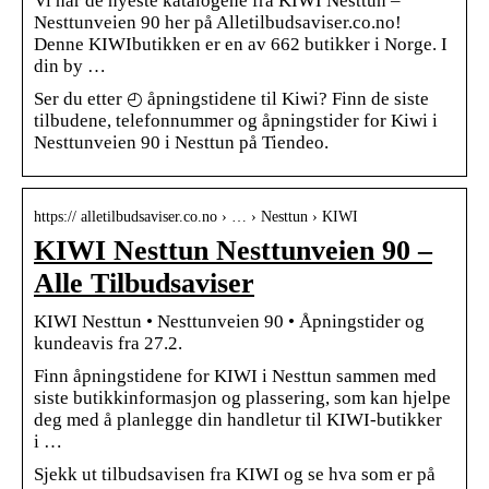
Vi har de nyeste katalogene fra KIWI Nesttun –
Nesttunveien 90 her på Alletilbudsaviser.co.no!
Denne KIWIbutikken er en av 662 butikker i Norge. I
din by …
Ser du etter ◴ åpningstidene til Kiwi? Finn de siste
tilbudene, telefonnummer og åpningstider for Kiwi i
Nesttunveien 90 i Nesttun på Tiendeo.
https:// alletilbudsaviser.co.no › … › Nesttun › KIWI
KIWI Nesttun Nesttunveien 90 –
Alle Tilbudsaviser
KIWI Nesttun • Nesttunveien 90 • Åpningstider og
kundeavis fra 27.2.
Finn åpningstidene for KIWI i Nesttun sammen med
siste butikkinformasjon og plassering, som kan hjelpe
deg med å planlegge din handletur til KIWI-butikker
i …
Sjekk ut tilbudsavisen fra KIWI og se hva som er på