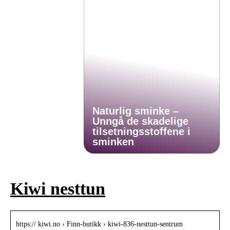
Naturlig sminke –
Unngå de skadelige
tilsetningsstoffene i
sminken
Kiwi nesttun
https:// kiwi.no › Finn-butikk › kiwi-836-nesttun-sentrum