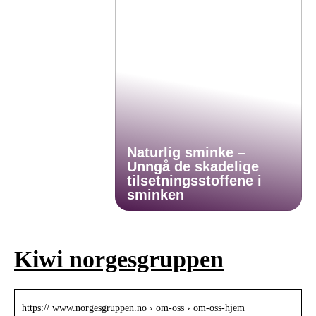
Naturlig sminke –
Unngå de skadelige
tilsetningsstoffene i
sminken
Kiwi norgesgruppen
https:// www.norgesgruppen.no › om-oss › om-oss-hjem