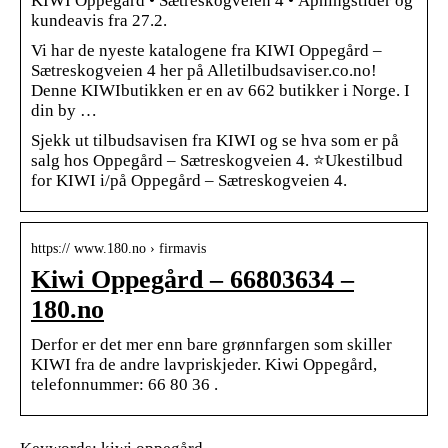
KIWI Oppegård • Sætreskogveien 4 • Åpningstider og
kundeavis fra 27.2.
Vi har de nyeste katalogene fra KIWI Oppegård –
Sætreskogveien 4 her på Alletilbudsaviser.co.no!
Denne KIWIbutikken er en av 662 butikker i Norge. I
din by …
Sjekk ut tilbudsavisen fra KIWI og se hva som er på
salg hos Oppegård – Sætreskogveien 4. ⭐Ukestilbud
for KIWI i/på Oppegård – Sætreskogveien 4.
https:// www.180.no › firmavis
Kiwi Oppegård – 66803634 –
180.no
Derfor er det mer enn bare grønnfargen som skiller
KIWI fra de andre lavpriskjeder. Kiwi Oppegård,
telefonnummer: 66 80 36 .