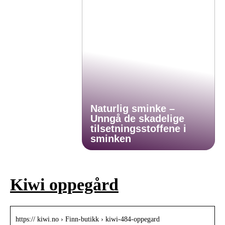
Naturlig sminke –
Unngå de skadelige
tilsetningsstoffene i
sminken
Kiwi oppegård
https:// kiwi.no › Finn-butikk › kiwi-484-oppegard