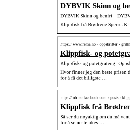
DYBVIK Skinn og be
DYBVIK Skinn og benfri – DYB
Klippfisk frå Brødrene Sperre. Kr 
https:// www.rema.no › oppskrifter › grill
Klippfisk- og potetg
Klippfisk- og potetgrateng | Opp
Hvor finner jeg den beste prisen ti
for å få det billigste …
https:// nb-no.facebook.com › posts › kli
Klippfisk frå Brødr
Så ser du nøyaktig om du må vente 
for å se neste ukes …