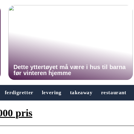
Dette yttertøyet må være i hus til barna
før vinteren hjemme
ferdigretter
levering
takeaway
restaurant
000 pris