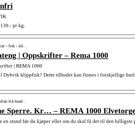
nfri
VIK
139.- pr kg.
mat › fisk › kli…
rateng | Oppskrifter – Rema 1000
skrifter | REMA 1000
l Dybvik klippfisk? Dette tilbudet kan finnes i forskjellige butik
ppfisk-frå-brød…
ene Sperre. Kr… – REMA 1000 Elvetorge
en stund før du kjøper eller om du skal få det til den billigste