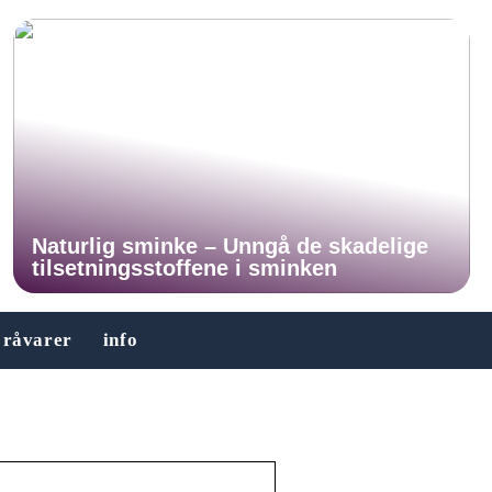
Naturlig sminke – Unngå de skadelige
tilsetningsstoffene i sminken
råvarer
info