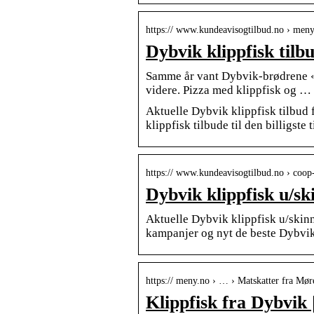
https:// www.kundeavisogtilbud.no › meny
Dybvik klippfisk til
Samme år vant Dybvik-brødrene «Å
videre. Pizza med klippfisk og …
Aktuelle Dybvik klippfisk tilbud
klippfisk tilbude til den billigste 
https:// www.kundeavisogtilbud.no › coop-
Dybvik klippfisk u/s
Aktuelle Dybvik klippfisk u/skinn
kampanjer og nyt de beste Dybvik k
https:// meny.no › … › Matskatter fra Mø
Klippfisk fra Dybvik