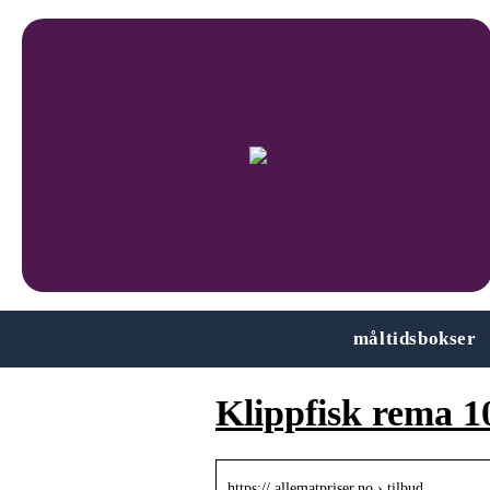
måltidsbokser
Klippfisk rema 1
https:// allematpriser.no › tilbud