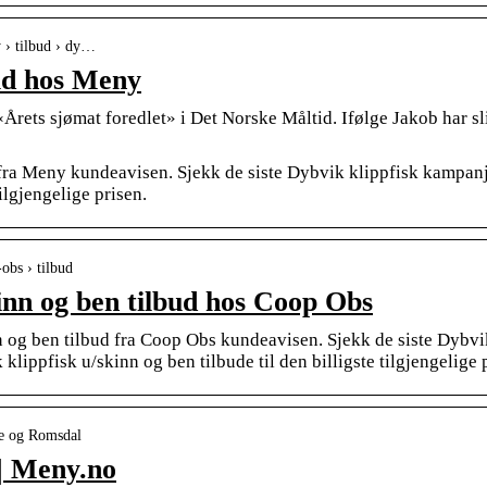
 › tilbud › dy…
bud hos Meny
rets sjømat foredlet» i Det Norske Måltid. Ifølge Jakob har sl
 fra Meny kundeavisen. Sjekk de siste Dybvik klippfisk kampan
tilgjengelige prisen.
obs › tilbud
kinn og ben tilbud hos Coop Obs
 og ben tilbud fra Coop Obs kundeavisen. Sjekk de siste Dybvi
lippfisk u/skinn og ben tilbude til den billigste tilgjengelige 
re og Romsdal
 | Meny.no