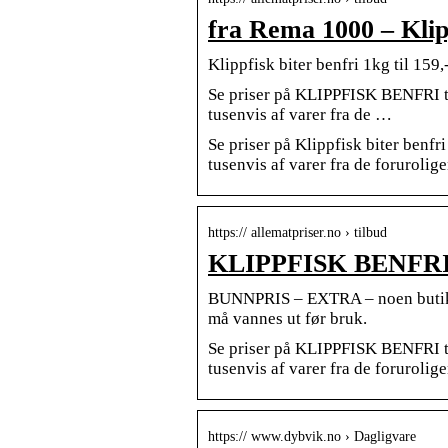
fra Rema 1000 – Klipp
Klippfisk biter benfri 1kg til 159
Se priser på KLIPPFISK BENFRI ti
tusenvis af varer fra de …
Se priser på Klippfisk biter benf
tusenvis af varer fra de forurolig
https:// allematpriser.no › tilbud
KLIPPFISK BENFRI ti
BUNNPRIS – EXTRA – noen butikker,
må vannes ut før bruk.
Se priser på KLIPPFISK BENFRI ti
tusenvis af varer fra de forurolig
https:// www.dybvik.no › Dagligvare