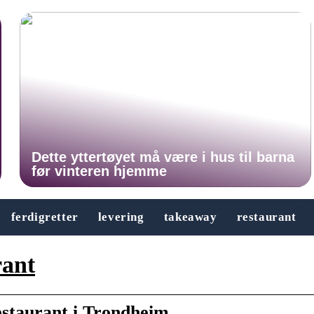
Dette yttertøyet må være i hus til barna
før vinteren hjemme
ferdigretter
levering
takeaway
restaurant
ant
staurant i Trondheim