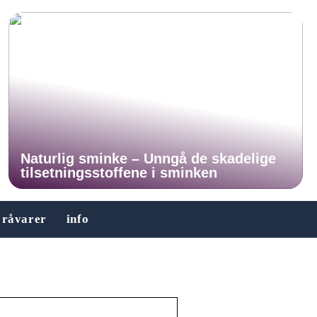
Naturlig sminke – Unngå de skadelige
tilsetningsstoffene i sminken
råvarer
info