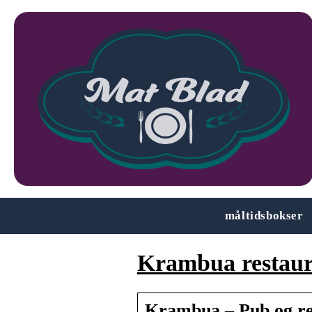
måltidsbokser
Krambua restaur
Krambua – Pub og re