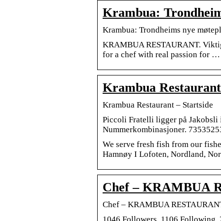
Krambua: Trondheims
Krambua: Trondheims nye møtepl
KRAMBUA RESTAURANT. Viktig meldi
for a chef with real passion for …
Krambua Restaurant 
Krambua Restaurant – Startside
Piccoli Fratelli ligger på Jakobs
Nummerkombinasjoner. 7353525
We serve fresh fish from our fis
Hamnøy I Lofoten, Nordland, No
Chef – KRAMBUA RE
Chef – KRAMBUA RESTAURAN
1046 Followers, 1106 Following,