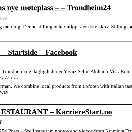
 nye møteplass – – Trondheim24
ass –
ng: Denne stillingen har utløpt / er ikke aktiv. Stillingsb
– Startside – Facebook
li i Trondheim og daglig leder er Yavuz Selim Akdemir.Vi… Brans
3; 735 …
herman. We combine local products from Lofoten with Italian t
rway
STAURANT – KarriereStart.no
T
 254 Posts – See Instagram photos and videos from Krambua 