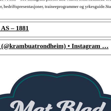
er, bedriftspresentasjoner, traineeprogrammer og yrkesguide.Star
AS – 1881
(@krambuatrondheim) • Instagram …