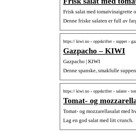
Frisk salat med toma
Frisk salat med tomatvinaigrette 
Denne friske salaten er full av fa
https:// kiwi.no › oppskrifter › supper › g
Gazpacho – KIWI
Gazpacho | KIWI
Denne spanske, smakfulle suppen 
https:// kiwi.no › oppskrifter › salater ›
Tomat- og mozzarell
Tomat- og mozzarellasalat med hv
Lag en god salat med litt crunch.