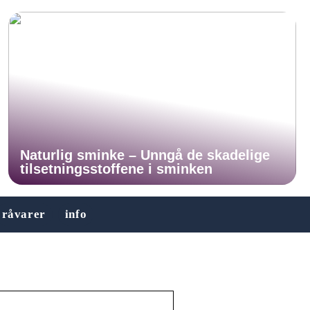
Naturlig sminke – Unngå de skadelige
tilsetningsstoffene i sminken
råvarer
info