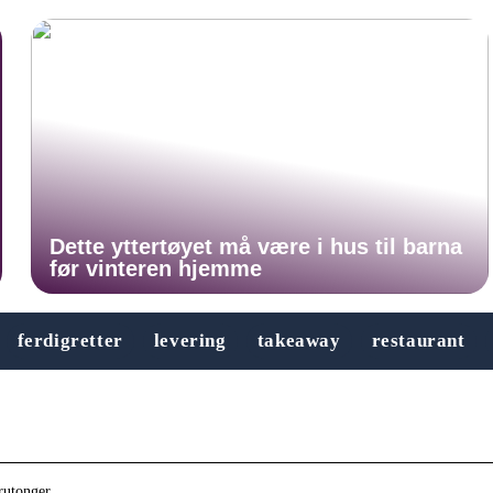
Dette yttertøyet må være i hus til barna
før vinteren hjemme
ferdigretter
levering
takeaway
restaurant
krutonger