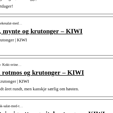
stdager!
› Rekesalat-med…
, mynte og krutonger – KIWI
rutonger | KIWI
in › Kokt-svine…
 rotmos og krutonger – KIWI
rutonger | KIWI
dt året rundt, men kanskje særlig om høsten.
risk-salat-med-t…