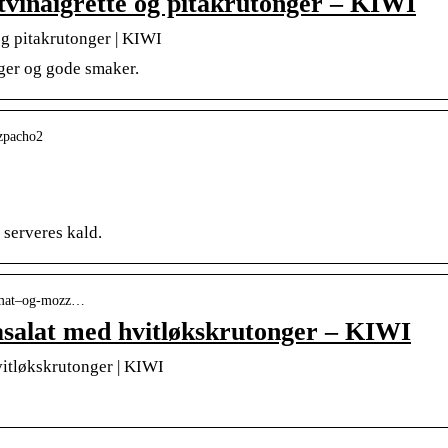
tvinaigrette og pitakrutonger – KIWI
og pitakrutonger | KIWI
rger og gode smaker.
azpacho2
serveres kald.
 tomat–og-mozz…
asalat med hvitløkskrutonger – KIWI
itløkskrutonger | KIWI