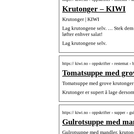
Krutonger – KIWI
Krutonger | KIWI
Lag krutongene selv. … Stek dem t
løfter enhver salat!
Lag krutongene selv.
https:// kiwi.no › oppskrifter › restemat 
Tomatsuppe med gro
Tomatsuppe med grove krutonger
Krutonger er supert å lage dersom
https:// kiwi.no › oppskrifter › supper ›
Gulrotsuppe med man
Gulrotsuppe med mandler, kruton