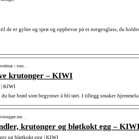
il de er gylne og sprø og oppbevar på et norgesglass, da holde
› brodmat › tom…
ve krutonger – KIWI
 | KIWI
 du har brød som begynner å bli tørt. I tillegg smaker hjemmel
 gulrotsuppe-me…
dler, krutonger og bløtkokt egg – KIW
ger og bløtkokt egg | KIWI