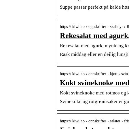
Suppe passer perfekt på kalde hø
https:// kiwi.no › oppskrifter › skalldyr 
Rekesalat med agurk
Rekesalat med agurk, mynte og k
Rask middag eller en deilig lunsj!
https:// kiwi.no › oppskrifter › kjott › sv
Kokt svineknoke med
Kokt svineknoke med rotmos og k
Svinekoke og rotgrønnsaker er go
https:// kiwi.no › oppskrifter › salater › f