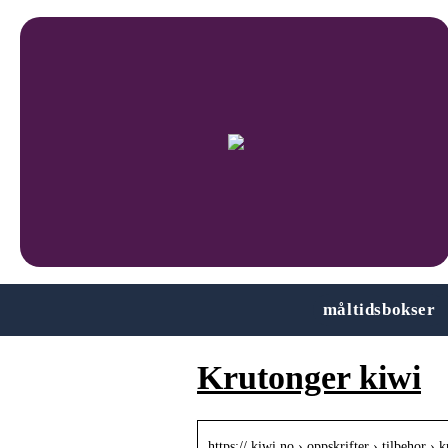
måltidsbokser
Krutonger kiwi
https:// kiwi.no › oppskrifter › tilbehor › 