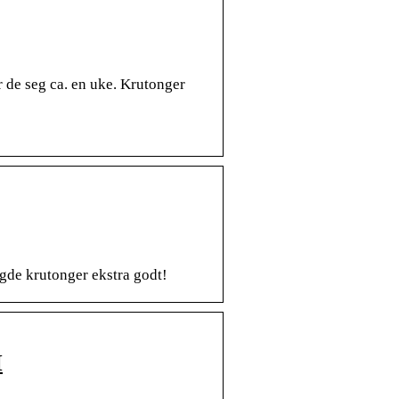
r de seg ca. en uke. Krutonger
agde krutonger ekstra godt!
I