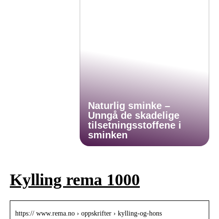
Naturlig sminke –
Unngå de skadelige
tilsetningsstoffene i
sminken
Kylling rema 1000
https:// www.rema.no › oppskrifter › kylling-og-hons