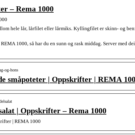
fter – Rema 1000
1000
hele lår, lårfilet eller lårmiks. Kyllingfilet er skinn- og benf
ra REMA 1000, så har du en sunn og rask middag. Server med deil
ing-og-hons
ede småpoteter | Oppskrifter | REMA 10
elsalat
salat | Oppskrifter – Rema 1000
krifter | REMA 1000