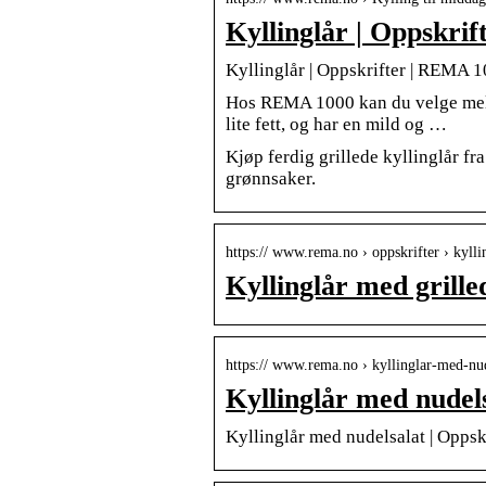
Kyllinglår | Oppskri
Kyllinglår | Oppskrifter | REMA 
Hos REMA 1000 kan du velge mellom 
lite fett, og har en mild og …
Kjøp ferdig grillede kyllinglår f
grønnsaker.
https:// www.rema.no › oppskrifter › kyll
Kyllinglår med grill
https:// www.rema.no › kyllinglar-med-nud
Kyllinglår med nudel
Kyllinglår med nudelsalat | Opps