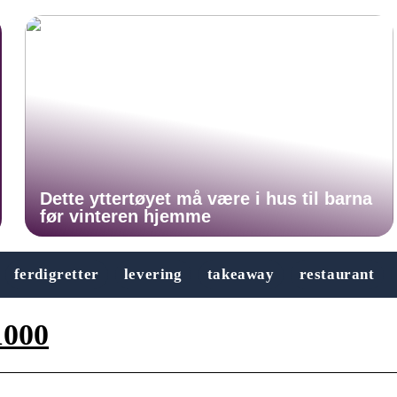
Dette yttertøyet må være i hus til barna
før vinteren hjemme
ferdigretter
levering
takeaway
restaurant
1000