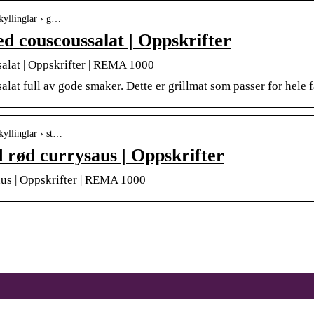
kyllinglar › g…
ed couscoussalat | Oppskrifter
salat | Oppskrifter | REMA 1000
lat full av gode smaker. Dette er grillmat som passer for hele f
kyllinglar › st…
 rød currysaus | Oppskrifter
aus | Oppskrifter | REMA 1000