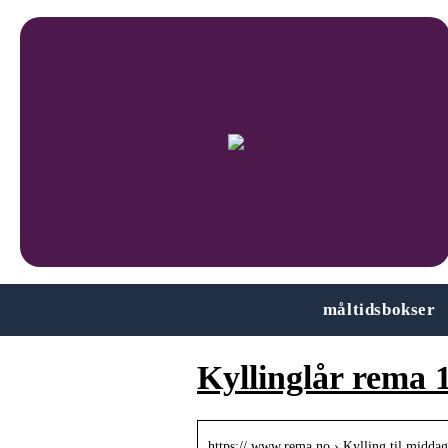
måltidsbokser
Kyllinglår rema 
https:// www.rema.no › Kylling til middag