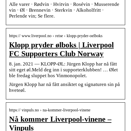
Alle varer · Rødvin · Hvitvin · Rosévin · Musserende
vin · Øl · Brennevin · Sterkvin · Alkoholfritt ·
Perlende vin; Se flere.
https:// www.liverpool.no › reise › klopp-pryder-oelboks
Klopp pryder ølboks | Liverpool
FC Supporters Club Norway
8. jan. 2021 — KLOPP-ØL: Jürgen Klopp har nå fått
sitt eget øl.Meld deg inn i supporterklubben! … Ølet
ble fredag sluppet hos Vinmonopolet.
Jürgen Klopp har nå fått ansiktet og signaturen sin på
hveteøl.
https:// vinpuls.no › na-kommer-liverpool-vinene
Nå kommer Liverpool-vinene –
Vinpuls