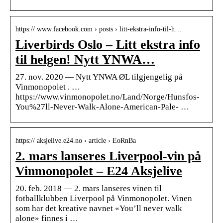
https:// www.facebook.com › posts › litt-ekstra-info-til-h…
Liverbirds Oslo – Litt ekstra info
til helgen! Nytt YNWA…
27. nov. 2020 — Nytt YNWA ØL tilgjengelig på
Vinmonopolet . …
https://www.vinmonopolet.no/Land/Norge/Hunsfos-
You%27ll-Never-Walk-Alone-American-Pale- …
https:// aksjelive.e24.no › article › EoRnBa
2. mars lanseres Liverpool-vin på
Vinmonopolet – E24 Aksjelive
20. feb. 2018 — 2. mars lanseres vinen til
fotballklubben Liverpool på Vinmonopolet. Vinen
som har det kreative navnet «You’ll never walk
alone» finnes i …