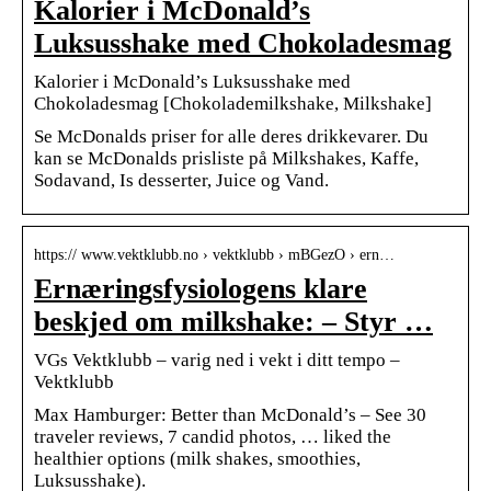
Kalorier i McDonald’s
Luksusshake med Chokoladesmag
Kalorier i McDonald’s Luksusshake med
Chokoladesmag [Chokolademilkshake, Milkshake]
Se McDonalds priser for alle deres drikkevarer. Du
kan se McDonalds prisliste på Milkshakes, Kaffe,
Sodavand, Is desserter, Juice og Vand.
https:// www.vektklubb.no › vektklubb › mBGezO › ern…
Ernæringsfysiologens klare
beskjed om milkshake: – Styr …
VGs Vektklubb – varig ned i vekt i ditt tempo –
Vektklubb
Max Hamburger: Better than McDonald’s – See 30
traveler reviews, 7 candid photos, … liked the
healthier options (milk shakes, smoothies,
Luksusshake).