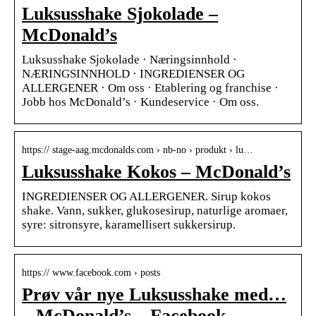
Luksusshake Sjokolade –
McDonald’s
Luksusshake Sjokolade · Næringsinnhold ·
NÆRINGSINNHOLD · INGREDIENSER OG
ALLERGENER · Om oss · Etablering og franchise ·
Jobb hos McDonald’s · Kundeservice · Om oss.
https:// stage-aag.mcdonalds.com › nb-no › produkt › lu…
Luksusshake Kokos – McDonald’s
INGREDIENSER OG ALLERGENER. Sirup kokos
shake. Vann, sukker, glukosesirup, naturlige aromaer,
syre: sitronsyre, karamellisert sukkersirup.
https:// www.facebook.com › posts
Prøv vår nye Luksusshake med…
– McDonald’s – Facebook