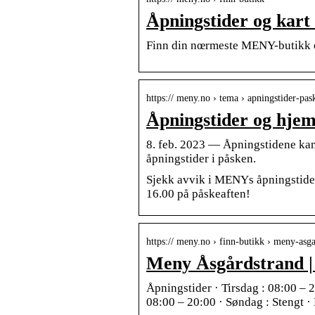
Åpningstider og kar
Finn din nœrmeste MENY-butikk og
https:// meny.no › tema › apningstider-pas
Åpningstider og hjem
8. feb. 2023 — Åpningstidene kan 
åpningstider i påsken.
Sjekk avvik i MENYs åpningstider
16.00 på påskeaften!
https:// meny.no › finn-butikk › meny-asg
Meny Åsgårdstrand |
Åpningstider · Tirsdag : 08:00 – 
08:00 – 20:00 · Søndag : Stengt