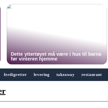
Dette yttertøyet må være i hus til barna
før vinteren hjemme
ferdigretter
levering
takeaway
restaurant
er