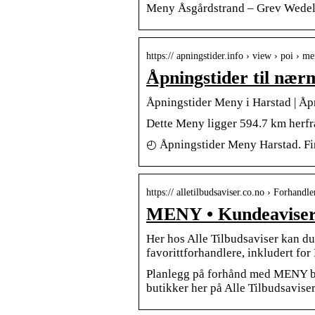
Meny Åsgårdstrand – Grev Wed
https:// apningstider.info › view › poi › m
Åpningstider til nær
Åpningstider Meny i Harstad | Åp
Dette Meny ligger 594.7 km herfra
◴ Åpningstider Meny Harstad. Fin
https:// alletilbudsaviser.co.no › Forhandle
MENY • Kundeaviser 
Her hos Alle Tilbudsaviser kan du
favorittforhandlere, inkludert fo
Planlegg på forhånd med MENY bu
butikker her på Alle Tilbudsaviser