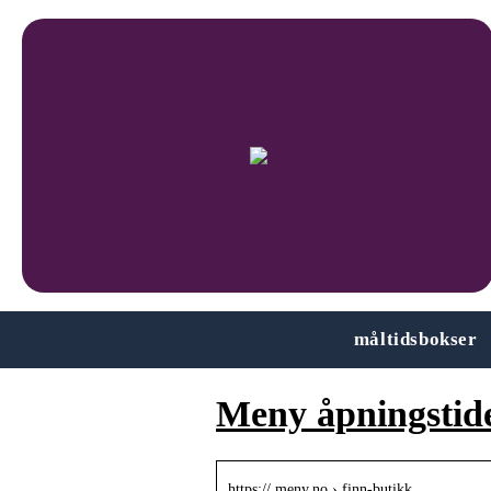
måltidsbokser
Meny åpningstid
https:// meny.no › finn-butikk