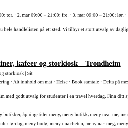
; tor. · 2. mar 09:00 – 21:00; fre. · 3. mar 09:00 – 21:00; lør. ·
hele handlelisten på ett sted. Vi tilbyr et stort utvalg av dagli
tiner, kafeer og storkiosk – Trondheim
og storkiosk | Sit
ring · Alt innhold om mat · Helse · Book samtale · Delta på mes
eim med godt utvalg for studenter i en travel hverdag. Finn ditt
 butikker, åpningstider meny, meny butikk, meny near me, men
der lørdag, meny bodø, meny i nærheten, meny nær meg, meny 