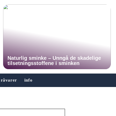
Naturlig sminke – Unngå de skadelige
tilsetningsstoffene i sminken
råvarer
info