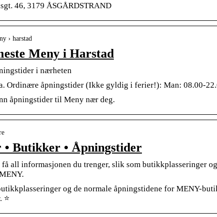
elsgt. 46, 3179 ÅSGÅRDSTRAND
eny › harstad
meste Meny i Harstad
ningstider i nærheten
. Ordinære åpningstider (Ikke gyldig i ferier!): Man: 08.00-22.
n åpningstider til Meny nær deg.
re
• Butikker • Åpningstider
 få all informasjonen du trenger, slik som butikkplasseringer og
r MENY.
tikkplasseringer og de normale åpningstidene for MENY-buti
. ⭐