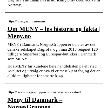
Dagrofa The chain has historically only been active in
Norway, …
https:// meny.no › om-meny
Om MENY – les historie og fakta |
Meny.no
MENY i Danmark. NorgesGruppen er deleier av det
danske selskapet Dagrofa, og i mai 2015 reåpnet 120
tidligere Superbest og Eurospar-butikker i Danmark
som MENY.
Hos MENY får kundene hele handlelisten på ett sted.
Kvalitet og utvalg er hva vi er mest kjent for, og det er
alltid muligheter for smarte kjøp.
https:// www.norgesgruppen.no › nyhetsarkiv › aktuelt
Meny til Danmark –
NorgesGruppen