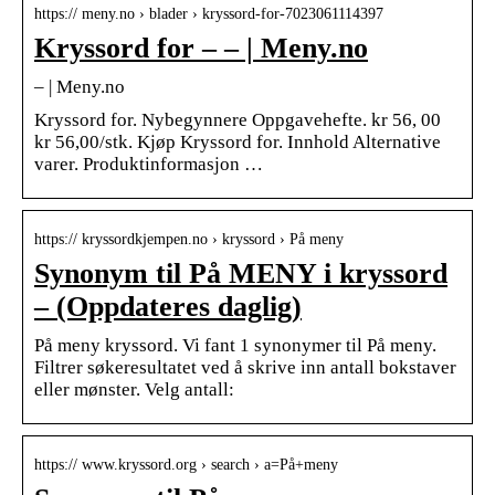
https:// meny.no › blader › kryssord-for-7023061114397
Kryssord for – – | Meny.no
– | Meny.no
Kryssord for. Nybegynnere Oppgavehefte. kr 56, 00
kr 56,00/stk. Kjøp Kryssord for. Innhold Alternative
varer. Produktinformasjon …
https:// kryssordkjempen.no › kryssord › På meny
Synonym til På MENY i kryssord
– (Oppdateres daglig)
På meny kryssord. Vi fant 1 synonymer til På meny.
Filtrer søkeresultatet ved å skrive inn antall bokstaver
eller mønster. Velg antall:
https:// www.kryssord.org › search › a=På+meny