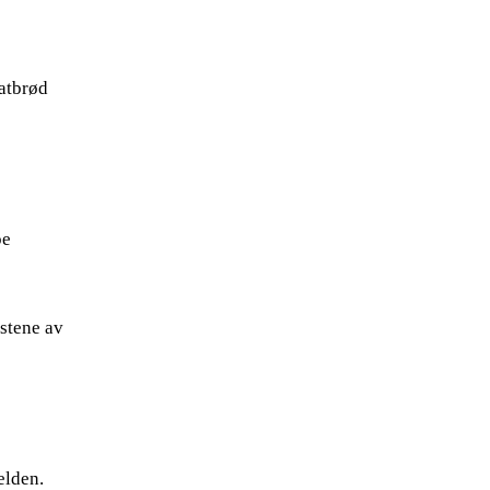
latbrød
pe
estene av
elden.