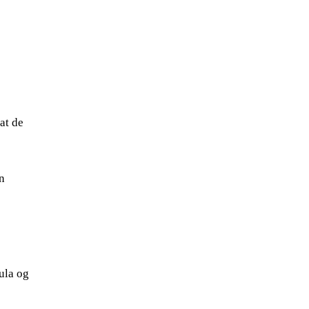
at de
n
jula og