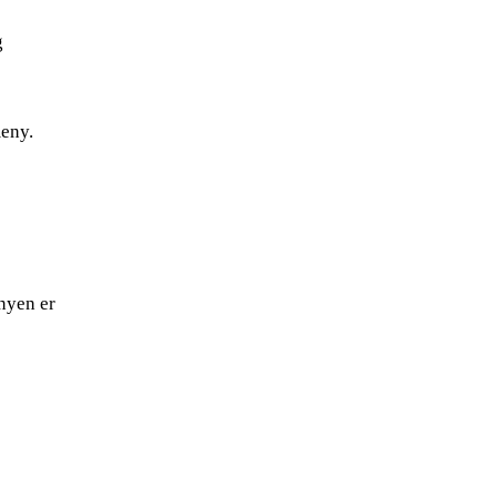
g
meny.
enyen er