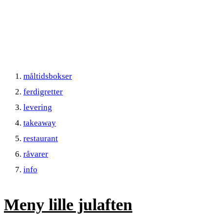
måltidsbokser
ferdigretter
levering
takeaway
restaurant
råvarer
info
Meny lille julaften