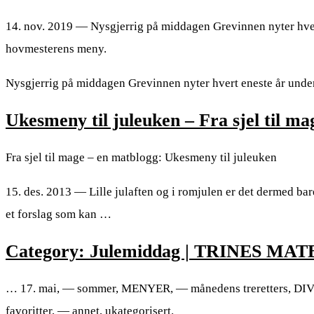
14. nov. 2019 — Nysgjerrig på middagen Grevinnen nyter hvert
hovmesterens meny.
Nysgjerrig på middagen Grevinnen nyter hvert eneste år under
Ukesmeny til juleuken – Fra sjel til m
Fra sjel til mage – en matblogg: Ukesmeny til juleuken
15. des. 2013 — Lille julaften og i romjulen er det dermed bar
et forslag som kan …
Category: Julemiddag | TRINES M
… 17. mai, — sommer, MENYER, — månedens treretters, DIVE
favoritter, — annet, ukategorisert.