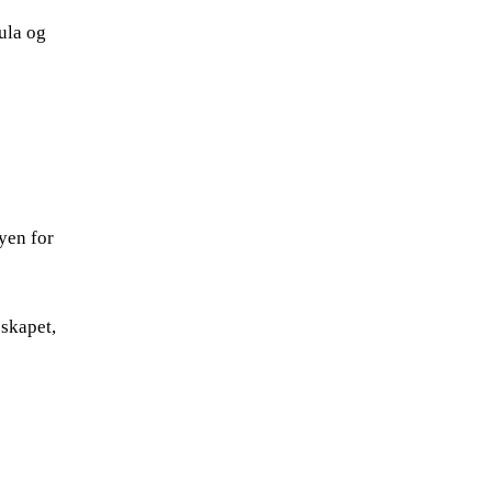
jula og
yen for
eskapet,