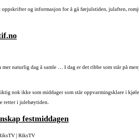
 oppskrifter og informasjon for å gå førjulstiden, julaften, rom
if.no
en mer naturlig dag å samle … I dag er det ribbe som står på men
. Riktig nok ikke som middager som står oppvarmingsklare i kjøl
te retter i julehøytiden.
enskap festmiddagen
RiksTV | RiksTV