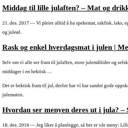
Middag til lille julaften? – Mat og dr
21. des. 2017 — Vi pleier alltid å ha spekemat, rakfisk, laks, e
og juleøl.
Rask og enkel hverdagsmat i julen | M
Selv om vi alle ser fram til julaften, store julemåltider og sel
middager i en hektisk …
Det er hektisk fram til jul, derfor har vi har samlet gode opps
julematen.
Hvordan ser menyen deres ut i jula? –
18. des. 2016 — Jeg liker å planlegge, så her er vår meny: Lill