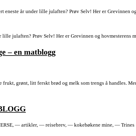
 eneste år under lille julaften? Prøv Selv! Her er Grevinnen o
 lille julaften? Prøv Selv! Her er Grevinnen og hovmesterens 
age – en matblogg
e frukt, grønt, litt ferskt brød og melk som trengs å handles. M
ATBLOGG
RSE, — artikler, — reisebrev, — kokebøkene mine, — Trines