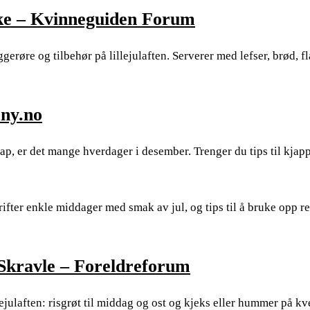
ikke – Kvinneguiden Forum
ggerøre og tilbehør på lillejulaften. Serverer med lefser, brød, f
eny.no
skap, er det mange hverdager i desember. Trenger du tips til kjap
krifter enkle middager med smak av jul, og tips til å bruke opp r
 Skravle – Foreldreforum
ejulaften: risgrøt til middag og ost og kjeks eller hummer på kv