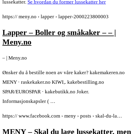
lussekatter.
Se hvordan du former lussekatter her
https:// meny.no › lapper › lapper-2000223800003
Lapper – Boller og småkaker – – |
Meny.no
– | Meny.no
Ønsker du å bestille noen av våre kaker? kakemakeren.no
MENY · raskekaker.no KIWI,. kakebestilling.no
SPAR/EUROSPAR · kakebutikk.no Joker.
Informasjonskapsler ( …
https:// www.facebook.com › meny › posts › skal-du-la…
MENY – Skal du lage lussekatter, men