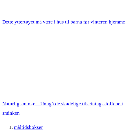
Dette yttertøyet må være i hus til barna før vinteren hjemme
Naturlig sminke – Unngå de skadelige tilsetningsstoffene i
sminken
måltidsbokser