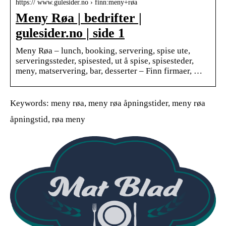
https:// www.gulesider.no › finn:meny+røa
Meny Røa | bedrifter |
gulesider.no | side 1
Meny Røa – lunch, booking, servering, spise ute,
serveringssteder, spisested, ut å spise, spisesteder,
meny, matservering, bar, desserter – Finn firmaer, …
Keywords: meny røa, meny røa åpningstider, meny røa
åpningstid, røa meny