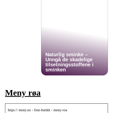
Naturlig sminke –
Unngå de skadelige
tilsetningsstoffene i
sminken
Meny røa
https:// meny.no › finn-butikk › meny-roa