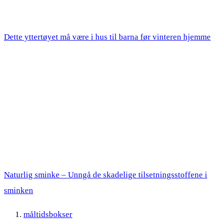
Dette yttertøyet må være i hus til barna før vinteren hjemme
Naturlig sminke – Unngå de skadelige tilsetningsstoffene i
sminken
måltidsbokser