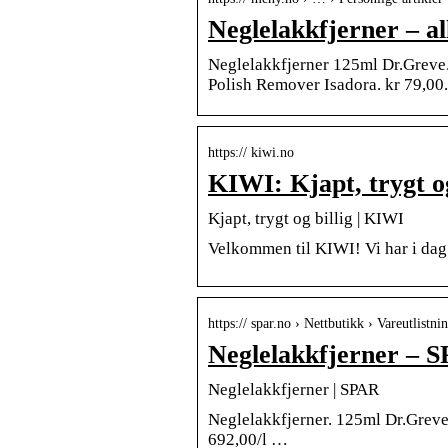
Neglelakkfjerner – a
Neglelakkfjerner 125ml Dr.Greve.
Polish Remover Isadora. kr 79,00.
https:// kiwi.no
KIWI: Kjapt, trygt og
Kjapt, trygt og billig | KIWI
Velkommen til KIWI! Vi har i dag
https:// spar.no › Nettbutikk › Vareutlistni
Neglelakkfjerner – 
Neglelakkfjerner | SPAR
Neglelakkfjerner. 125ml Dr.Greve
692,00/l …