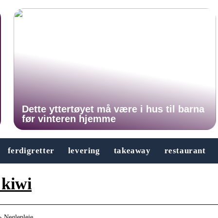
Dette yttertøyet må være i hus til barna
før vinteren hjemme
ferdigretter
levering
takeaway
restaurant
 kiwi
 › Neglepleie