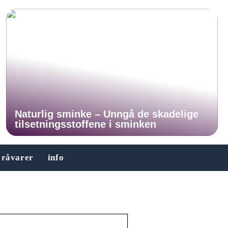
Naturlig sminke – Unngå de skadelige
tilsetningsstoffene i sminken
råvarer
info