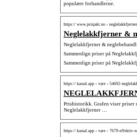
populære forhandlerne.
https:// www.prisjakt.no › neglelakkfjer
Neglelakkfjerner & n
Neglelakkfjerner & neglebehandli
Sammenlign priser på Neglelakkfj
Sammenlign priser på Neglelakkfj
https:// kassal.app › vare › 54692-neglel
NEGLELAKKFJERNER 
Prishistorikk. Grafen viser priser
Neglelakkfjerner …
https:// kassal.app › vare › 7679-effektiv