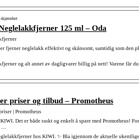
 skjønnhet
 Neglelakkfjerner 125 ml – Oda
kfjerner
er fjerner neglelakk effektivt og skånsomt, samtidig som den ple
jerner og alt annet av dagligvarer billig på nett! Varene får du 
r priser og tilbud – Promotheus
priser | Promotheus
 KIWI. Det er både raskt og enkelt å spare med Promotheus! For
n …
Neglelakkfjerner hos KIWI. ✨ Bla igjennom de aktuelle ukentlig