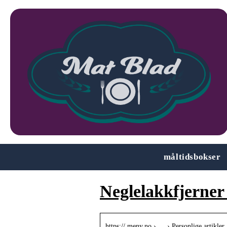
måltidsbokser
Neglelakkfjerner
https:// meny.no › … › Personlige artikler