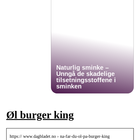
Naturlig sminke –
Unngå de skadelige
tilsetningsstoffene i
sminken
Øl burger king
https:// www.dagbladet.no › na-far-du-ol-pa-burger-king