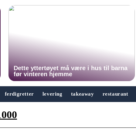
Dette yttertøyet må være i hus til barna
før vinteren hjemme
ferdigretter
levering
takeaway
restaurant
1000