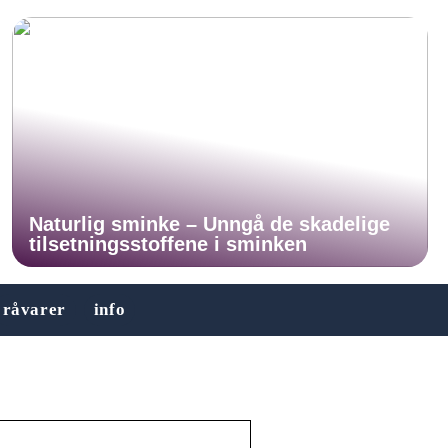
Naturlig sminke – Unngå de skadelige
tilsetningsstoffene i sminken
råvarer
info