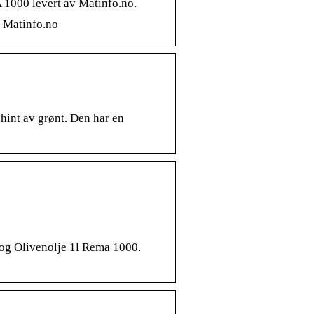
 1000 levert av Matinfo.no.
v Matinfo.no
hint av grønt. Den har en
og Olivenolje 1l Rema 1000.