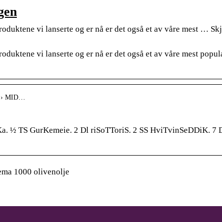
gen
produktene vi lanserte og er nå er det også et av våre mest … S
produktene vi lanserte og er nå er det også et av våre mest populæ
02 › MID…
iKa. ½ TS GurKemeie. 2 Dl riSoTToriS. 2 SS HviTvinSeDDiK. 
ema 1000 olivenolje