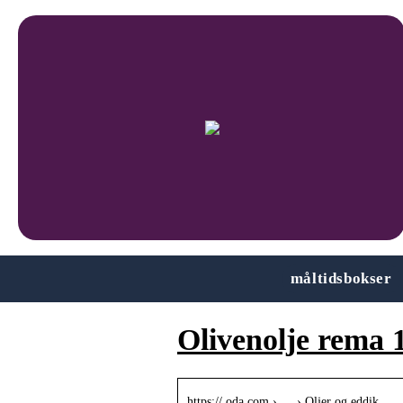
måltidsbokser
Olivenolje rema 
https:// oda.com › … › Oljer og eddik