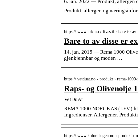
6. jan. 2022 — Produkt, allergen
Produkt, allergen og næringsinfo
https:// www.nrk.no › livsstil › bare-to-av
Bare to av disse er e
14. jan. 2015 — Rema 1000 Oliveno
gjenkjennbar og moden …
https:// vetduat.no › produkt › rema-1000-
Raps- og Olivenolje 
VetDuAt
REMA 1000 NORGE AS (LEV.) https
Ingredienser. Allergener. Produkti
https:// www.kolonihagen.no › produkt › o