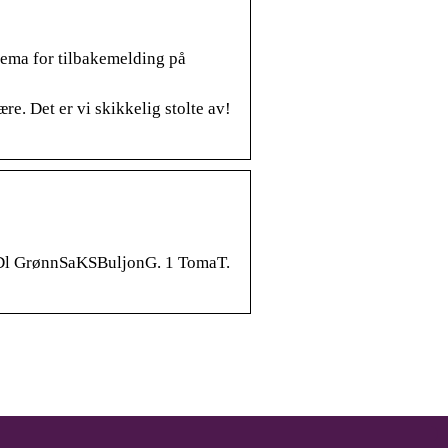
kjema for tilbakemelding på
re. Det er vi skikkelig stolte av!
7 Dl GrønnSaKSBuljonG. 1 TomaT.