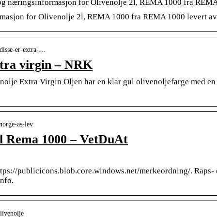
 og næringsinformasjon for Olivenolje 2l, REMA 1000 fra REMA
rmasjon for Olivenolje 2l, REMA 1000 fra REMA 1000 levert a
-disse-er-extra-…
xtra virgin – NRK
lje Extra Virgin Oljen har en klar gul olivenoljefarge med en 
norge-as-lev
1l Rema 1000 – VetDuAt
://publicicons.blob.core.windows.net/merkeordning/. Raps- 
nfo.
livenolje