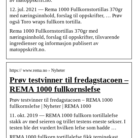
av matoppskrift.no.
12. jul. 2021 — Rema 1000 Fullkornstortillas 370gr
med næringsinnhold, forslag til oppskrifter, … Prøv
også Toro wraps fullkorn tortilla.
Rema 1000 Fullkornstortillas 370gr med
næringsinnhold, forslag til oppskrifter, tilsvarende
ingredienser og informasjon publisert av
matoppskrift.no.
https:// www.rema.no › Nyheter
Prøv testvinner til fredagstacoen –
REMA 1000 fullkornslefse
Prøv testvinner til fredagstacoen – REMA 1000
fullkornslefse | Nyheter | REMA 1000
11. okt. 2019 — REMA 1000 fullkorn tortillalefse
stakk av med seieren og trillet testens eneste sekser. I
testen ble det vurdert hvilken lefse som hadde …
REMA 1000 fullkorn tortillalefse fikk terningkast