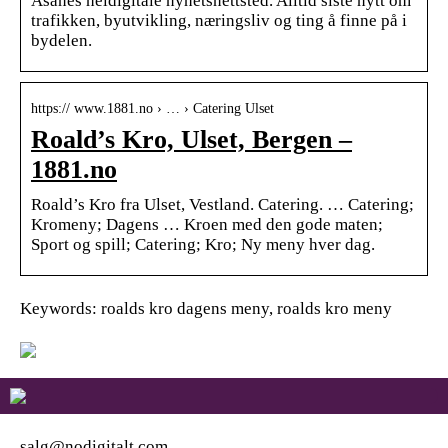
Åsanes heldigitale nyhetsnettsted. Alltid siste nytt om
trafikken, byutvikling, næringsliv og ting å finne på i
bydelen.
https:// www.1881.no › … › Catering Ulset
Roald’s Kro, Ulset, Bergen –
1881.no
Roald’s Kro fra Ulset, Vestland. Catering. … Catering;
Kromeny; Dagens … Kroen med den gode maten;
Sport og spill; Catering; Kro; Ny meny hver dag.
Keywords: roalds kro dagens meny, roalds kro meny
salg@nodigitalt.com