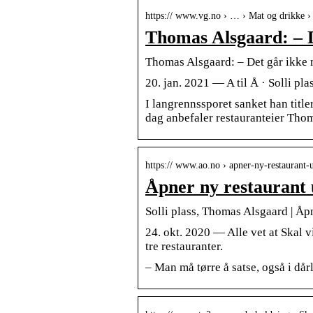
https:// www.vg.no › … › Mat og drikke 
Thomas Alsgaard: – D
Thomas Alsgaard: – Det går ikke 
20. jan. 2021 — A til Å · Solli p
I langrennssporet sanket han titl
dag anbefaler restauranteier Thom
https:// www.ao.no › apner-ny-restauran
Åpner ny restaurant
Solli plass, Thomas Alsgaard | Åp
24. okt. 2020 — Alle vet at Skal v
tre restauranter.
– Man må tørre å satse, også i dårl