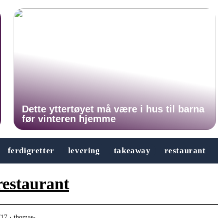
Dette yttertøyet må være i hus til barna
før vinteren hjemme
ferdigretter
levering
takeaway
restaurant
restaurant
8/17 › thomas-…