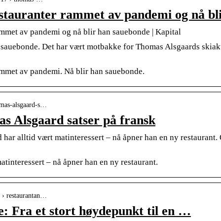
stauranter rammet av pandemi og nå bl
mmet av pandemi og nå blir han sauebonde | Kapital
sauebonde. Det har vært motbakke for Thomas Alsgaards skiaktivi
ammet av pandemi. Nå blir han sauebonde.
homas-alsgaard-s…
s Alsgaard satser på fransk
ar alltid vært matinteressert – nå åpner han en ny restaurant.
atinteressert – nå åpner han en ny restaurant.
n › restaurantan…
: Fra et stort høydepunkt til en …