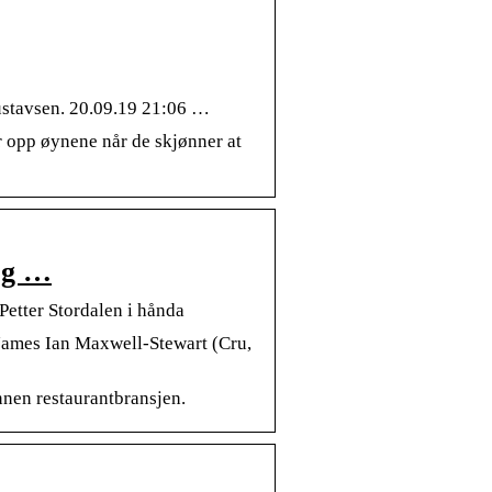
ustavsen. 20.09.19 21:06 …
r opp øynene når de skjønner at
jeg …
Petter Stordalen i hånda
 James Ian Maxwell-Stewart (Cru,
nnen restaurantbransjen.