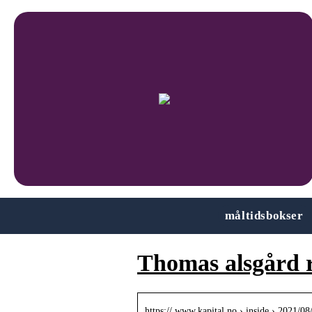
måltidsbokser
Thomas alsgård 
https:// www.kapital.no › inside › 2021/0