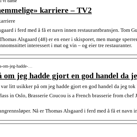
l vi danse
hemmelige» karriere – TV2
arriere
gaard i ferd med å få et navn innen restaurantbransjen. Tom G
e Thomas Alsgaard (48) er en ener i skisporet, men mange sperre
nomsnittet interessert i mat og vin – og eier tre restauranter.
r-pa-om-jeg-hadde-…
på om jeg hadde gjort en god handel da 
var litt usikker på om jeg hadde gjort en god handel da jeg tok 
Plass in Oslo, Brasserie Coucou is a French brasserie from chef
langrennsløper. Nå er Thomas Alsgaard i ferd med å få et navn i