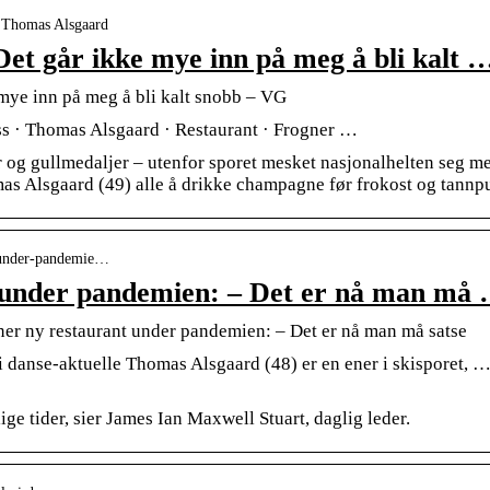
› Thomas Alsgaard
et går ikke mye inn på meg å bli kalt 
mye inn på meg å bli kalt snobb – VG
lass · Thomas Alsgaard · Restaurant · Frogner …
er og gullmedaljer – utenfor sporet mesket nasjonalhelten seg me
as Alsgaard (49) alle å drikke champagne før frokost og tannp
t-under-pandemie…
 under pandemien: – Det er nå man må
ner ny restaurant under pandemien: – Det er nå man må satse
i danse-aktuelle Thomas Alsgaard (48) er en ener i skisporet, … 
ige tider, sier James Ian Maxwell Stuart, daglig leder.