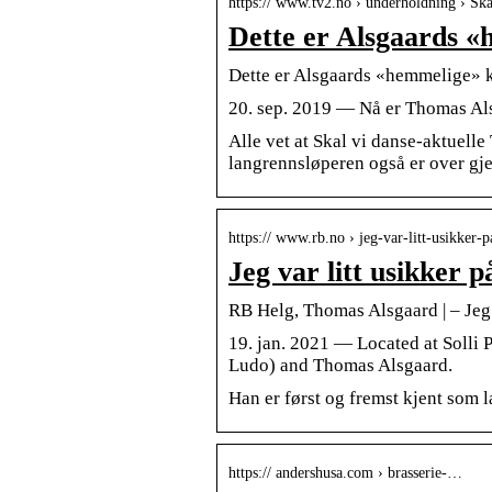
https:// www.tv2.no › underholdning › Ska
Dette er Alsgaards «
Dette er Alsgaards «hemmelige» k
20. sep. 2019 — Nå er Thomas Als
Alle vet at Skal vi danse-aktuell
langrennsløperen også er over gjen
https:// www.rb.no › jeg-var-litt-usikke
Jeg var litt usikker 
RB Helg, Thomas Alsgaard | – Jeg 
19. jan. 2021 — Located at Solli 
Ludo) and Thomas Alsgaard.
Han er først og fremst kjent som 
https:// andershusa.com › brasserie-…