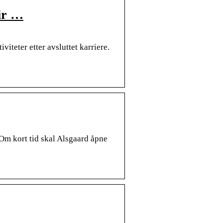
ir …
teter etter avsluttet karriere.
 Om kort tid skal Alsgaard åpne