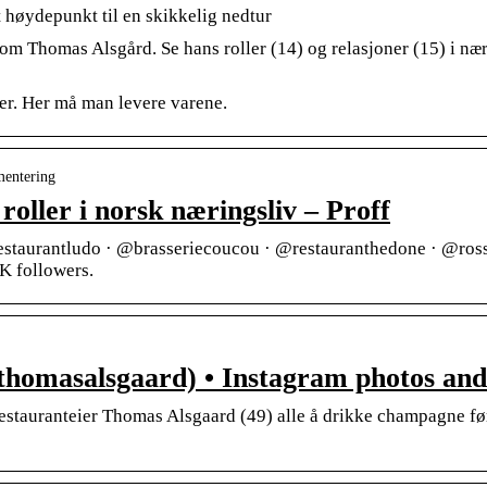
t høydepunkt til en skikkelig nedtur
 om Thomas Alsgård. Se hans roller (14) og relasjoner (15) i nær
er. Her må man levere varene.
mentering
oller i norsk næringsliv – Proff
staurantludo · @brasseriecoucou · @restauranthedone · @ros
K followers.
homasalsgaard) • Instagram photos an
estauranteier Thomas Alsgaard (49) alle å drikke champagne fø