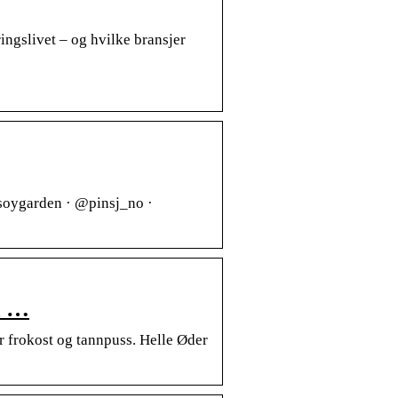
ingslivet – og hvilke bransjer
soygarden · @pinsj_no ·
d …
r frokost og tannpuss. Helle Øder