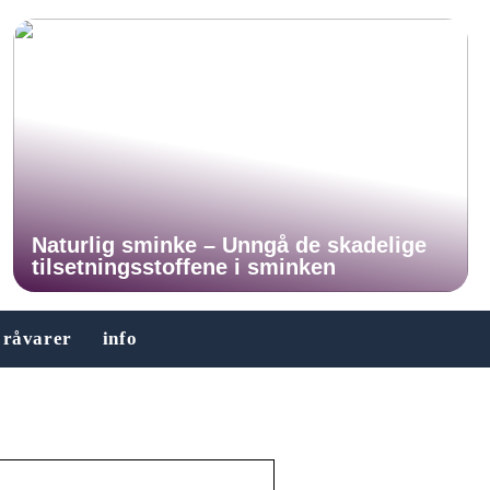
Naturlig sminke – Unngå de skadelige
tilsetningsstoffene i sminken
råvarer
info