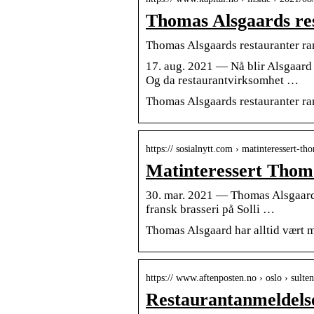
Thomas Alsgaards re
Thomas Alsgaards restauranter ra
17. aug. 2021 — Nå blir Alsgaard 
Og da restaurantvirksomhet …
Thomas Alsgaards restauranter r
https:// sosialnytt.com › matinteressert-t
Matinteressert Thoma
30. mar. 2021 — Thomas Alsgaard h
fransk brasseri på Solli …
Thomas Alsgaard har alltid vært m
https:// www.aftenposten.no › oslo › sulte
Restaurantanmeldelse