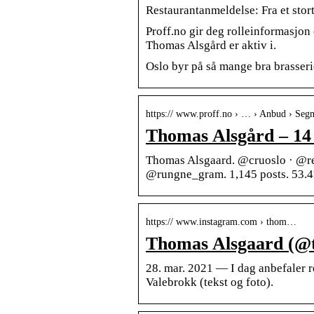
Restaurantanmeldelse: Fra et stor
Proff.no gir deg rolleinformasjon
Thomas Alsgård er aktiv i.
Oslo byr på så mange bra brasseri
https:// www.proff.no › … › Anbud › Seg
Thomas Alsgård – 14 r
Thomas Alsgaard. @cruoslo · @re
@rungne_gram. 1,145 posts. 53.4
https:// www.instagram.com › thom…
Thomas Alsgaard (@t
28. mar. 2021 — I dag anbefaler r
Valebrokk (tekst og foto).