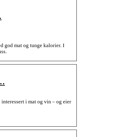
…
d god mat og tunge kalorier. I
uss.
 …
interessert i mat og vin – og eier